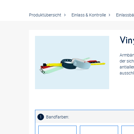
Produktübersicht
Einlass & Kontrolle
Einlassb
Vin
Armbänd
der sic
antiall
ausschl
:
1
Bandfarben