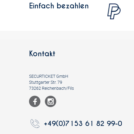
Einfach bezahlen
3.500 Stück
4.000 Stück
4.500 Stück
5.000 Stück
5.500 Stück
Kontakt
6.000 Stück
6.500 Stück
SECURTICKET GmbH
7.000 Stück
Stuttgarter Str. 79
73262 Reichenbach/Fils
7.500 Stück
8.000 Stück
9.000 Stück
+49(0)7153 61 82 99-0
10.000 Stück