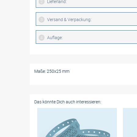
:
2
Lieferland
Deutschland
:
3
Versand & Verpackung
Österreich
Standardversand Österreich und sonstige EU-Län
:
4
Auflage
Standardversand Schweiz
10 Stück
Standardversand
30 Stück
Maße: 250x25 mm
50 Stück
100 Stück
200 Stück
Das könnte Dich auch interessieren:
250 Stück
300 Stück
400 Stück