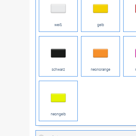
weiß
gelb
schwarz
neonorange
neongelb