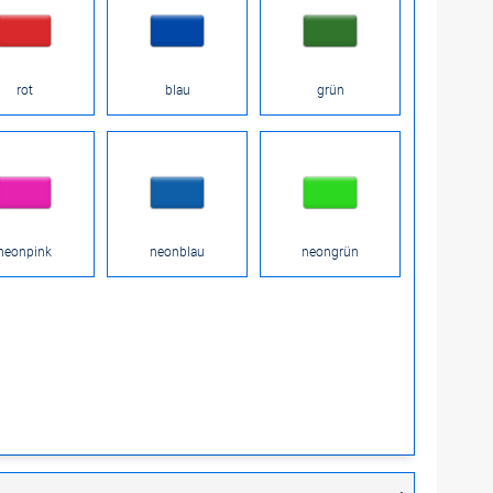
rot
blau
grün
neonpink
neonblau
neongrün