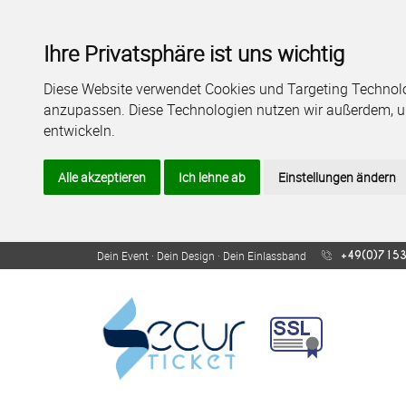
Ihre Privatsphäre ist uns wichtig
Diese Website verwendet Cookies und Targeting Technolog
anzupassen. Diese Technologien nutzen wir außerdem, 
entwickeln.
Produkte
FAQ
Alle akzeptieren
Ich lehne ab
Einstellungen ändern
Dein Event · Dein Design · Dein Einlassband
+49(0)7153